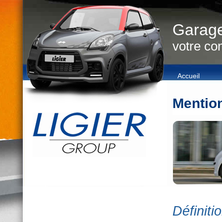
Garage
votre con
Accueil
Mention
Définiti