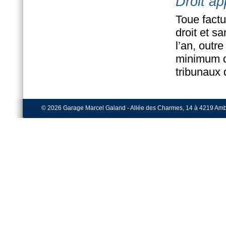
Droit ap
Toue factu
droit et s
l’an, outr
minimum d
tribunaux
© 2026 Garage Marcel Galand - Allée des Charmes, 14 à 4219 Ambres